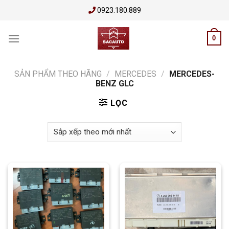
Skip
0923.180.889
to
content
0
SẢN PHẨM THEO HÃNG
/
MERCEDES
/
MERCEDES-
BENZ GLC
LỌC