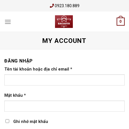
Skip
0923.180.889
to
content
0
MY ACCOUNT
ĐĂNG NHẬP
Tên tài khoản hoặc địa chỉ email
*
Mật khẩu
*
Ghi nhớ mật khẩu