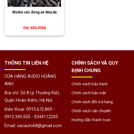
Mobin các dòng xe Mazda
Giá
Giá
600,000
₫
gốc
hiện
là:
tại
800,000₫.
là:
600,000₫.
THÔNG TIN LIÊN HỆ
CHÍNH SÁCH VÀ QUY
ĐỊNH CHUNG
CỬA HÀNG AUDIO HOÀNG
ANH
Chính sách bảo hành
Địa chỉ: Số 8 Lý Thường Kiệt,
Chính sách bảo mật
Quận Hoàn Kiếm, Hà Nội
Chính sách đổi trả hàng
Điện thoại: 0915.672.869 -
Chính sách vận chuyển
0912.345.555 - 0344112255
Hướng dẫn thanh toán
Email: sacauto68@gmail.com