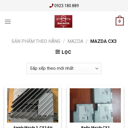
Skip
0923.180.889
to
content
0
SẢN PHẨM THEO HÃNG
/
MAZDA
/
MAZDA CX3
LỌC
Amply Mazda 3, CX3 đời
Radio Mazda CX3