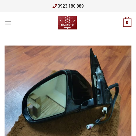
Skip
0923.180.889
to
content
0