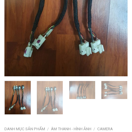
DANH MỤC SẢN PHẨM
/
ÂM THANH - HÌNH ẢNH
/
CAMERA