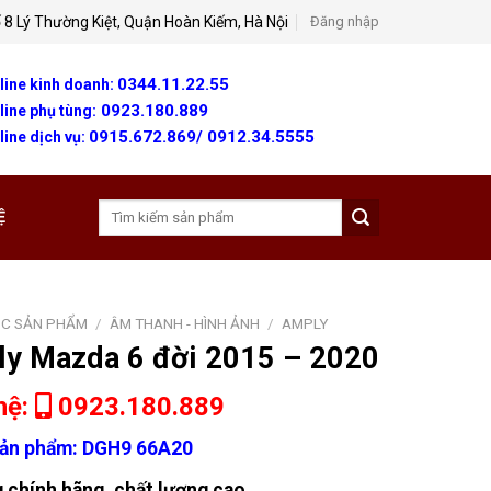
 8 Lý Thường Kiệt, Quận Hoàn Kiếm, Hà Nội
Đăng nhập
0344.11.22.55
line kinh doanh:
0923.180.889
line phụ tùng:
0915.672.869/ 0912.34.5555
line dịch vụ:
Tìm
Ệ
kiếm:
C SẢN PHẨM
/
ÂM THANH - HÌNH ẢNH
/
AMPLY
y Mazda 6 đời 2015 – 2020
hệ:
0923.180.889
ản phẩm: DGH9 66A20
 chính hãng, chất lượng cao