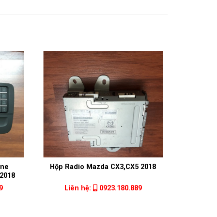
ine
Hộp Radio Mazda CX3,CX5 2018
Amp
2018
Merce
9
Liên hệ:
0923.180.889
Liê