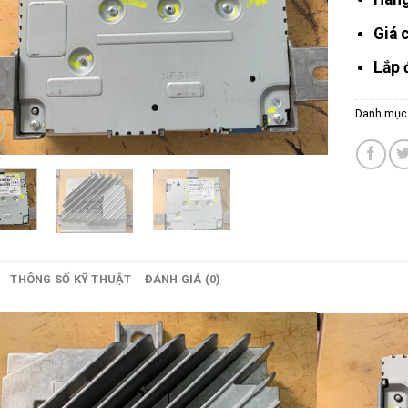
Giá 
Lắp 
Danh mục
THÔNG SỐ KỸ THUẬT
ĐÁNH GIÁ (0)